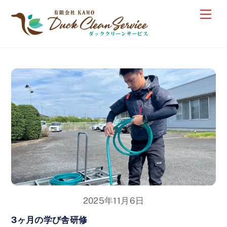
Skip
Me
to
content
2025年11月6日
3ヶ月の学び舎研修